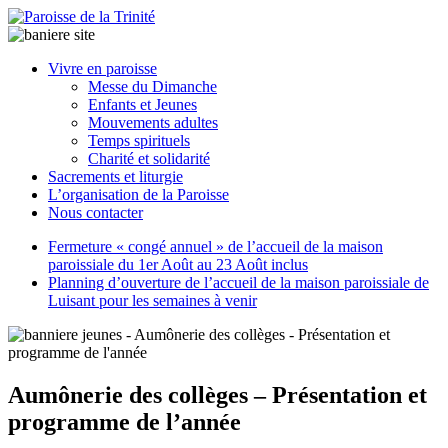
Paroisse
Vivre en paroisse
de
Messe du Dimanche
la
Enfants et Jeunes
Trinité
Mouvements adultes
Temps spirituels
Charité et solidarité
latrinit
Sacrements et liturgie
L’organisation de la Paroisse
Nous contacter
Fermeture « congé annuel » de l’accueil de la maison
paroissiale du 1er Août au 23 Août inclus
Planning d’ouverture de l’accueil de la maison paroissiale de
Luisant pour les semaines à venir
Aumônerie des collèges – Présentation et
programme de l’année