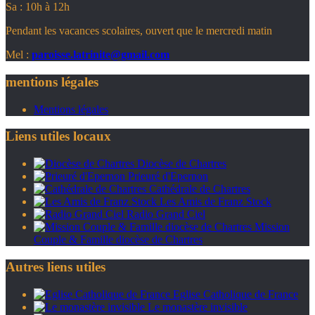
Sa : 10h à 12h
Pendant les vacances scolaires, ouvert que le mercredi matin
Mel :
paroisse.latrinite@gmail.com
mentions légales
Mentions légales
Liens utiles locaux
Diocèse de Chartres
Prieuré d'Epernon
Cathédrale de Chartres
Les Amis de Franz Stock
Radio Grand Ciel
Mission
Couple & Famille diocèse de Chartres
Autres liens utiles
Eglise Catholique de France
Le monastère invisible