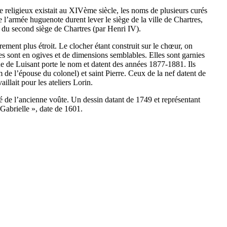
e religieux existait au XIVème siècle, les noms de plusieurs curés
l’armée huguenote durent lever le siège de la ville de Chartres,
rs du second siège de Chartres (par Henri IV).
ment plus étroit. Le clocher étant construit sur le chœur, on
res sont en ogives et de dimensions semblables. Elles sont garnies
ue de Luisant porte le nom et datent des années 1877-1881. Ils
 de l’épouse du colonel) et saint Pierre. Ceux de la nef datent de
illait pour les ateliers Lorin.
é de l’ancienne voûte. Un dessin datant de 1749 et représentant
e Gabrielle », date de 1601.