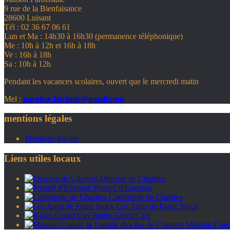
9 rue de la Bienfaisance
28600 Luisant
Tél : 02 36 67 06 61
Lun et Ma : 14h30 à 16h30 (permanence téléphonique)
Me : 10h à 12h et 16h à 18h
Ve : 16h à 18h
Sa : 10h à 12h
Pendant les vacances scolaires, ouvert que le mercredi matin
Mel :
paroisse.latrinite@gmail.com
mentions légales
Mentions légales
Liens utiles locaux
Diocèse de Chartres
Prieuré d'Epernon
Cathédrale de Chartres
Les Amis de Franz Stock
Radio Grand Ciel
Mission Coupl