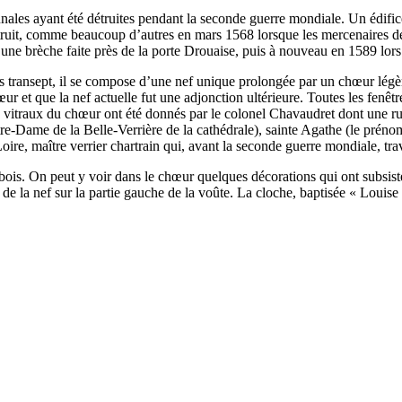
nales ayant été détruites pendant la seconde guerre mondiale. Un édific
étruit, comme beaucoup d’autres en mars 1568 lorsque les mercenaires de 
par une brèche faite près de la porte Drouaise, puis à nouveau en 1589 lo
 transept, il se compose d’une nef unique prolongée par un chœur légère
r et que la nef actuelle fut une adjonction ultérieure. Toutes les fenêt
is vitraux du chœur ont été donnés par le colonel Chavaudret dont une r
re-Dame de la Belle-Verrière de la cathédrale), sainte Agathe (le prénom
ire, maître verrier chartrain qui, avant la seconde guerre mondiale, trava
bois. On peut y voir dans le chœur quelques décorations qui ont subsist
ée de la nef sur la partie gauche de la voûte. La cloche, baptisée « Louis