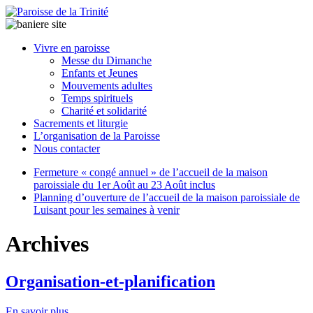
Paroisse
Vivre en paroisse
de
Messe du Dimanche
la
Enfants et Jeunes
Trinité
Mouvements adultes
Temps spirituels
Charité et solidarité
latrinit
Sacrements et liturgie
L’organisation de la Paroisse
Nous contacter
Fermeture « congé annuel » de l’accueil de la maison
paroissiale du 1er Août au 23 Août inclus
Planning d’ouverture de l’accueil de la maison paroissiale de
Luisant pour les semaines à venir
Archives
Organisation-et-planification
En savoir plus