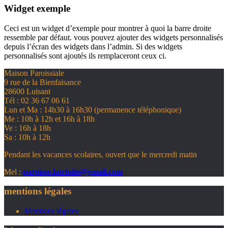
Widget exemple
Ceci est un widget d’exemple pour montrer à quoi la barre droite
ressemble par défaut. vous pouvez ajouter des widgets personnalisés
depuis l’écran des widgets dans l’admin. Si des widgets
personnalisés sont ajoutés ils remplaceront ceux ci.
Maison Paroissiale
9 rue de la Bienfaisance
28600 Luisant
Tél : 02 36 67 06 61
Lun et Ma : 14h30 à 16h30 (permanence téléphonique)
Me : 10h à 12h et 16h à 18h
Ve : 16h à 18h
Sa : 10h à 12h
Pendant les vacances scolaires, ouvert que le mercredi matin
Mel :
paroisse.latrinite@gmail.com
mentions légales
Mentions légales