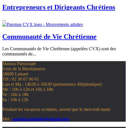
Entrepreneurs et Dirigeants Chrétiens
...
Communauté de Vie Chrétienne
Les Communautés de Vie Chrétienne (appelées CVX) sont des
communautés de...
Maison Paroissiale
9 rue de la Bienfaisance
28600 Luisant
Tél : 02 36 67 06 61
Lun et Ma : 14h30 à 16h30 (permanence téléphonique)
Me : 10h à 12h et 16h à 18h
Ve : 16h à 18h
Sa : 10h à 12h
Pendant les vacances scolaires, ouvert que le mercredi matin
Mel :
paroisse.latrinite@gmail.com