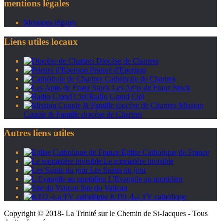
mentions légales
Mentions légales
Liens utiles locaux
Diocèse de Chartres
Prieuré d'Epernon
Cathédrale de Chartres
Les Amis de Franz Stock
Radio Grand Ciel
Mission
Couple & Famille diocèse de Chartres
Autres liens utiles
Eglise Catholique de France
Le monastère invisible
Les Saints du jour
L'Evangile au quotidien
Site du Vatican
KTO -La TV catholique
Copyright © 2018- La Trinité sur le Chemin de St-Jacques - Tous