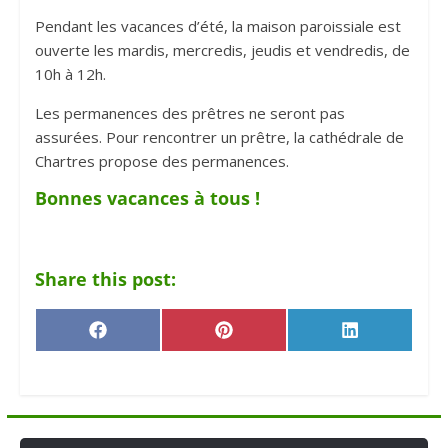
Pendant les vacances d’été, la maison paroissiale est
ouverte les mardis, mercredis, jeudis et vendredis, de
10h à 12h.
Les permanences des prêtres ne seront pas
assurées. Pour rencontrer un prêtre, la cathédrale de
Chartres propose des permanences.
Bonnes vacances à tous !
Share this post:
F
P
L
a
i
i
c
n
n
e
t
k
b
e
e
o
r
d
o
e
I