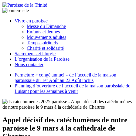
Paroisse
Vivre en paroisse
de
Messe du Dimanche
la
Enfants et Jeunes
Trinité
Mouvements adultes
Temps spirituels
Charité et solidarité
latrinit
Sacrements et liturgie
L’organisation de la Paroisse
Nous contacter
Fermeture « congé annuel » de l’accueil de la maison
paroissiale du 1er Août au 23 Août inclus
Planning d’ouverture de l’accueil de la maison paroissiale de
Luisant pour les semaines à venir
Appel décisif des catéchumènes de notre
paroisse le 9 mars à la cathédrale de