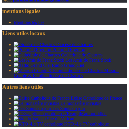
mentions légales
Mentions légales
Liens utiles locaux
Diocèse de Chartres
Prieuré d'Epernon
Cathédrale de Chartres
Les Amis de Franz Stock
Radio Grand Ciel
Mission
Couple & Famille diocèse de Chartres
Autres liens utiles
Eglise Catholique de France
Le monastère invisible
Les Saints du jour
L'Evangile au quotidien
Site du Vatican
KTO -La TV catholique