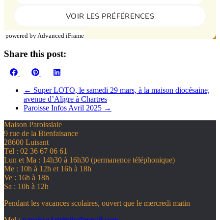
powered by Advanced iFrame
Share this post:
Share
Share
Share
Facebook
Pinterest
LinkedIn
on
on
on
←
Super LOTO, le samedi 29 mars, à la maison diocésaine,
avenue d’Aligre à Chartres
Paroisse Infos Avril 2025
→
Maison Paroissiale
9 rue de la Bienfaisance
28600 Luisant
Tél : 02 36 67 06 61
Lun et Ma : 14h30 à 16h30 (permanence téléphonique)
Me : 10h à 12h et 16h à 18h
Ve : 16h à 18h
Sa : 10h à 12h
Pendant les vacances scolaires, ouvert que le mercredi matin
Mel :
paroisse.latrinite@gmail.com