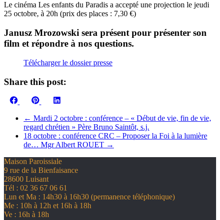
Le cinéma Les enfants du Paradis a accepté une projection le jeudi
25 octobre, à 20h (prix des places : 7,30 €)
Janusz Mrozowski sera présent pour présenter son
film et répondre à nos questions.
Télécharger le dossier presse
Share this post:
Share
Share
Share
Facebook
Pinterest
LinkedIn
on
on
on
←
Mardi 2 octobre : conférence – « Début de vie, fin de vie,
regard chrétien » Père Bruno Saintôt, s.j.
18 octobre : conférence CRC – Proposer la Foi à la lumière
de… Mgr Albert ROUET
→
Maison Paroissiale
9 rue de la Bienfaisance
28600 Luisant
Tél : 02 36 67 06 61
Lun et Ma : 14h30 à 16h30 (permanence téléphonique)
Me : 10h à 12h et 16h à 18h
Ve : 16h à 18h