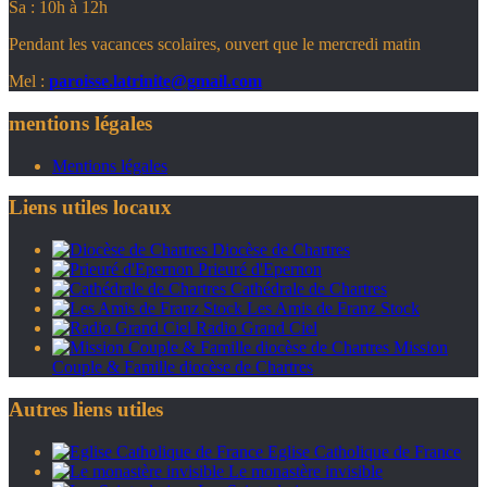
Sa : 10h à 12h
Pendant les vacances scolaires, ouvert que le mercredi matin
Mel :
paroisse.latrinite@gmail.com
mentions légales
Mentions légales
Liens utiles locaux
Diocèse de Chartres
Prieuré d'Epernon
Cathédrale de Chartres
Les Amis de Franz Stock
Radio Grand Ciel
Mission
Couple & Famille diocèse de Chartres
Autres liens utiles
Eglise Catholique de France
Le monastère invisible