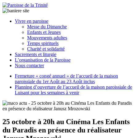
Paroisse
Vivre en paroisse
de
Messe du Dimanche
la
Enfants et Jeunes
Trinité
Mouvements adultes
Temps spirituels
Charité et solidarité
latrinit
Sacrements et liturgie
L’organisation de la Paroisse
Nous contacter
Fermeture « congé annuel » de l’accueil de la maison
paroissiale du 1er Août au 23 Août inclus
Planning d’ouverture de l’accueil de la maison paroissiale de
Luisant pour les semaines à venir
25 octobre à 20h au Cinéma Les Enfants
du Paradis en présence du réalisateur