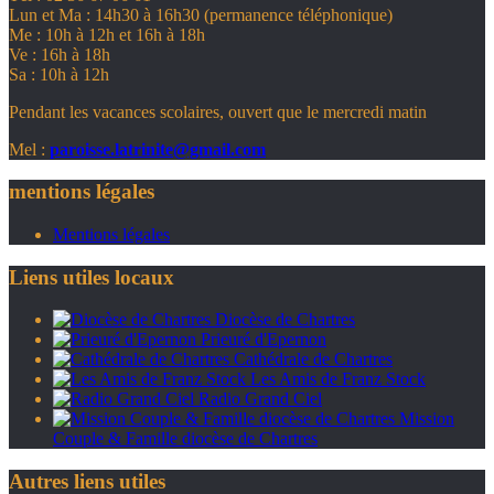
Lun et Ma : 14h30 à 16h30 (permanence téléphonique)
Me : 10h à 12h et 16h à 18h
Ve : 16h à 18h
Sa : 10h à 12h
Pendant les vacances scolaires, ouvert que le mercredi matin
Mel :
paroisse.latrinite@gmail.com
mentions légales
Mentions légales
Liens utiles locaux
Diocèse de Chartres
Prieuré d'Epernon
Cathédrale de Chartres
Les Amis de Franz Stock
Radio Grand Ciel
Mission
Couple & Famille diocèse de Chartres
Autres liens utiles