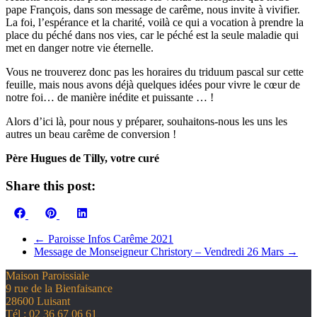
pape François, dans son message de carême, nous invite à vivifier.
La foi, l’espérance et la charité, voilà ce qui a vocation à prendre la
place du péché dans nos vies, car le péché est la seule maladie qui
met en danger notre vie éternelle.
Vous ne trouverez donc pas les horaires du triduum pascal sur cette
feuille, mais nous avons déjà quelques idées pour vivre le cœur de
notre foi… de manière inédite et puissante … !
Alors d’ici là, pour nous y préparer, souhaitons-nous les uns les
autres un beau carême de conversion !
Père Hugues de Tilly, votre curé
Share this post:
Share
Share
Share
Facebook
Pinterest
LinkedIn
on
on
on
←
Paroisse Infos Carême 2021
Message de Monseigneur Christory – Vendredi 26 Mars
→
Maison Paroissiale
9 rue de la Bienfaisance
28600 Luisant
Tél : 02 36 67 06 61