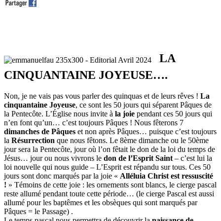
LA
CINQUANTAINE JOYEUSE….
Non, je ne vais pas vous parler des quinquas et de leurs rêves !
La
cinquantaine Joyeuse
, ce sont les 50 jours qui séparent Pâques de
la Pentecôte. L’Église nous invite à
la joie
pendant ces 50 jours qui
n’en font qu’un… c’est toujours Pâques ! Nous fêterons 7
dimanches de Pâques
et non après Pâques… puisque c’est toujours
la
Résurrection
que nous fêtons. Le 8ème dimanche ou le 50ème
jour sera la Pentecôte, jour où l’on fêtait le don de la loi du temps de
Jésus… jour ou nous vivrons le
don de l’Esprit Saint
– c’est lui la
loi nouvelle qui nous guide – L’Esprit est répandu sur tous. Ces 50
jours sont donc marqués par la joie «
Alléluia Christ est ressuscité
!
» Témoins de cette joie : les ornements sont blancs, le cierge pascal
reste allumé pendant toute cette période… (le cierge Pascal est aussi
allumé pour les baptêmes et les obsèques qui sont marqués par
Pâques = le Passage) .
Le temps pascal nous permettra de découvrir la
naissance de