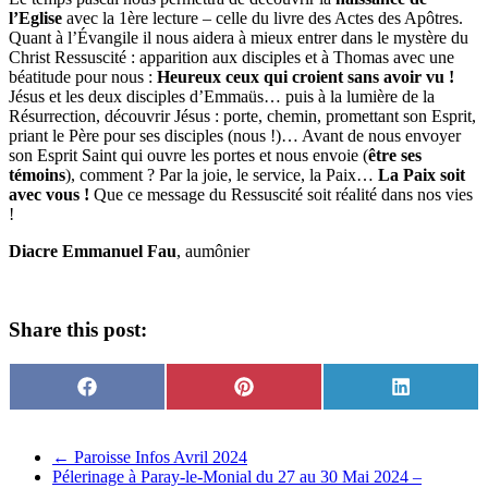
l’Eglise
avec la 1ère lecture – celle du livre des Actes des Apôtres.
Quant à l’Évangile il nous aidera à mieux entrer dans le mystère du
Christ Ressuscité : apparition aux disciples et à Thomas avec une
béatitude pour nous :
Heureux ceux qui croient sans avoir vu !
Jésus et les deux disciples d’Emmaüs… puis à la lumière de la
Résurrection, découvrir Jésus : porte, chemin, promettant son Esprit,
priant le Père pour ses disciples (nous !)… Avant de nous envoyer
son Esprit Saint qui ouvre les portes et nous envoie (
être ses
témoins
), comment ? Par la joie, le service, la Paix…
La Paix soit
avec vous !
Que ce message du Ressuscité soit réalité dans nos vies
!
Diacre Emmanuel Fau
, aumônier
Share this post:
Share
Share
Share
Facebook
Pinterest
LinkedIn
on
on
on
←
Paroisse Infos Avril 2024
Pélerinage à Paray-le-Monial du 27 au 30 Mai 2024 –