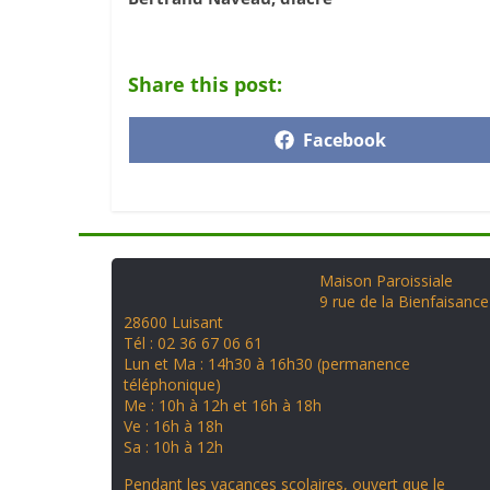
Share this post:
Facebook
Maison Paroissiale
9 rue de la Bienfaisance
28600 Luisant
Tél : 02 36 67 06 61
Lun et Ma : 14h30 à 16h30 (permanence
téléphonique)
Me : 10h à 12h et 16h à 18h
Ve : 16h à 18h
Sa : 10h à 12h
Pendant les vacances scolaires, ouvert que le