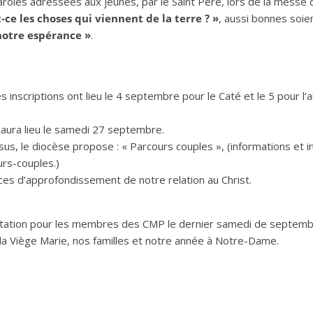
oles adressées aux jeunes, par le Saint Père, lors de la messe de
-ce les choses qui viennent de la terre ? »
, aussi bonnes soien
i notre espérance »
.
Les inscriptions ont lieu le 4 septembre pour le Caté et le 5 pour
 aura lieu le samedi 27 septembre.
us, le diocèse propose : « Parcours couples », (informations et in
urs-couples.)
rces d’approfondissement de notre relation au Christ.
Visitation pour les membres des CMP le dernier samedi de septemb
 la Viège Marie, nos familles et notre année à Notre-Dame.