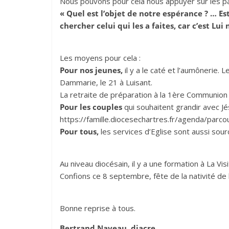
Nous pouvons pour cela nous appuyer sur les par
« Quel est l’objet de notre espérance ? … Est
chercher celui qui les a faites, car c’est Lu
Les moyens pour cela :
Pour nos jeunes,
il y a le caté et l’aumônerie. 
Dammarie, le 21 à Luisant.
La retraite de préparation à la 1ère Communion
Pour les couples
qui souhaitent grandir avec Jés
https://famille.diocesechartres.fr/agenda/parco
Pour tous,
les services d’Eglise sont aussi sou
Au niveau diocésain, il y a une formation à La 
Confions ce 8 septembre, fête de la nativité de
Bonne reprise à tous.
Bertrand Naveau, diacre