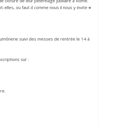
 clôture de leur pèlerinage jubilaire à Rome.
t-elles, ou faut-il comme nous il nous y invite
«
 l’aumônerie suivi des messes de rentrée le 14 à
scriptions sur :
re.