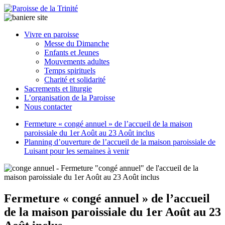
Paroisse
Vivre en paroisse
de
Messe du Dimanche
la
Enfants et Jeunes
Trinité
Mouvements adultes
Temps spirituels
Charité et solidarité
latrinit
Sacrements et liturgie
L’organisation de la Paroisse
Nous contacter
Fermeture « congé annuel » de l’accueil de la maison
paroissiale du 1er Août au 23 Août inclus
Planning d’ouverture de l’accueil de la maison paroissiale de
Luisant pour les semaines à venir
Fermeture « congé annuel » de l’accueil
de la maison paroissiale du 1er Août au 23