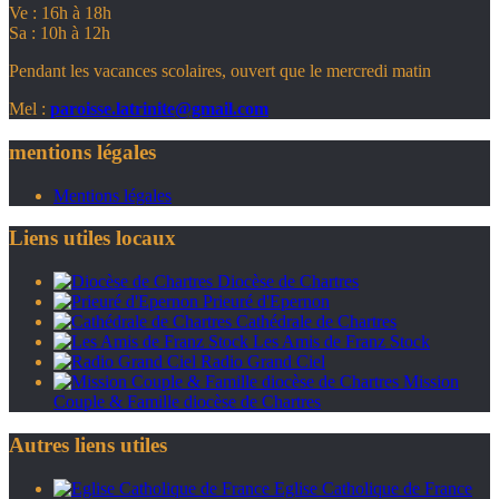
Ve : 16h à 18h
Sa : 10h à 12h
Pendant les vacances scolaires, ouvert que le mercredi matin
Mel :
paroisse.latrinite@gmail.com
mentions légales
Mentions légales
Liens utiles locaux
Diocèse de Chartres
Prieuré d'Epernon
Cathédrale de Chartres
Les Amis de Franz Stock
Radio Grand Ciel
Mission
Couple & Famille diocèse de Chartres
Autres liens utiles
Eglise Catholique de France