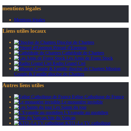
mentions légales
Mentions légales
Liens utiles locaux
Diocèse de Chartres
Prieuré d'Epernon
Cathédrale de Chartres
Les Amis de Franz Stock
Radio Grand Ciel
Mission
Couple & Famille diocèse de Chartres
Autres liens utiles
Eglise Catholique de France
Le monastère invisible
Les Saints du jour
L'Evangile au quotidien
Site du Vatican
KTO -La TV catholique