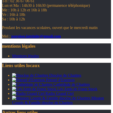
Tél : 02 36 67 06 61
Lun et Ma : 14h30 à 16h30 (permanence téléphonique)
Me : 10h à 12h et 16h à 18h
Ve : 16h à 18h
Sa : 10h à 12h
Pendant les vacances scolaires, ouvert que le mercredi matin
Mel :
paroisse.latrinite@gmail.com
mentions légales
Mentions légales
Liens utiles locaux
Diocèse de Chartres
Prieuré d'Epernon
Cathédrale de Chartres
Les Amis de Franz Stock
Radio Grand Ciel
Mission
Couple & Famille diocèse de Chartres
Autres liens utiles