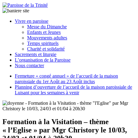
Paroisse
Vivre en paroisse
de
Messe du Dimanche
la
Enfants et Jeunes
Trinité
Mouvements adultes
Temps spirituels
Charité et solidarité
latrinit
Sacrements et liturgie
L’organisation de la Paroisse
Nous contacter
Fermeture « congé annuel » de l’accueil de la maison
paroissiale du 1er Août au 23 Août inclus
Planning d’ouverture de l’accueil de la maison paroissiale de
Luisant pour les semaines à venir
Formation à la Visitation – thème
« l’Eglise » par Mgr Christory le 10/03,