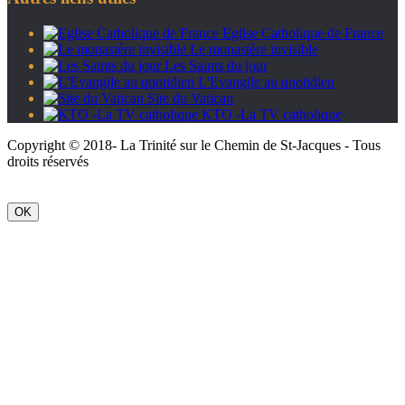
Eglise Catholique de France
Le monastère invisible
Les Saints du jour
L'Evangile au quotidien
Site du Vatican
KTO -La TV catholique
Copyright © 2018- La Trinité sur le Chemin de St-Jacques - Tous
droits réservés
OK