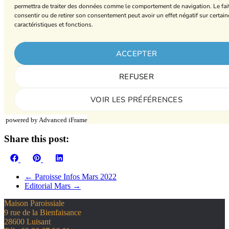
powered by Advanced iFrame
Share this post:
Share
Share
Share
Facebook
Pinterest
LinkedIn
on
on
on
←
Paroisse Infos Mars 2022
Editorial Mars
→
Maison Paroissiale
9 rue de la Bienfaisance
28600 Luisant