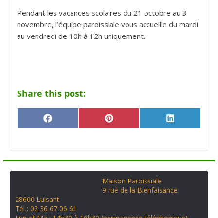
Pendant les vacances scolaires du 21 octobre au 3
novembre, l’équipe paroissiale vous accueille du mardi
au vendredi de 10h à 12h uniquement.
Share this post:
F
P
L
a
i
i
c
n
n
e
t
k
b
e
e
o
r
d
o
e
I
k
s
n
Maison Paroissiale
t
9 rue de la Bienfaisance
28600 Luisant
Tél : 02 36 67 06 61
Lun et Ma : 14h30 à 16h30 (permanence téléphonique)