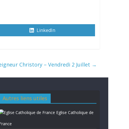
LinkedIn
gneur Christory – Vendredi 2 Juillet
→
Autres liens utiles
Eglise Catholique de
France