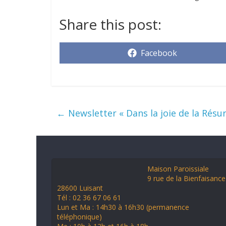
Share this post:
Facebook
←
Newsletter « Dans la joie de la Résur
Maison Paroissiale
9 rue de la Bienfaisance
28600 Luisant
Tél : 02 36 67 06 61
Lun et Ma : 14h30 à 16h30 (permanence
téléphonique)