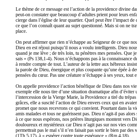
Le thème de ce message est l’action de la providence divine da
peut-on constater que beaucoup d’adultes prient pour leurs enfa
cierge dans l’église de leur quartier. Quel peut être l’impact de 
ce que l’on connaît quant au sujet questionné. Mais si on ne tr
place.
On peut affirmer que rien n’échappe au Seigneur de ce que nous 
Dieu en est réjoui puisqu’il nous a voulu intelligents. Dieu nous
quand je me lève ; de très loin, tu pénètres mes pensées. Que j
sais » (Ps 138,1-4). Nous n’échappons pas à la connaissance du
à rendre compte de tout. L’auteur de la lettre aux hébreux insist
la parole de Dieu, énergique et plus coupante qu’une épée à deux 
pensées du cœur. Pas une créature n’échappe à ses yeux, tout e
On appelle providence l’action bénéfique de Dieu dans nos vies.
exemple elle nous tire d’une situation dramatique afin d’évit
l’intercession de la Vierge Marie, la Providence a tiré du trépa
grâces, elle a suscité l’action de Dieu envers ceux qui en avaie
promet que nous recevrons ce qui convient. Pourtant dans la vi
amis malades et tous ne guérissent pas. Dieu n’agit-il pas alors
à ce que nous espérons, nos prières liturgiques montent vers D
douloureux et mystérieux car Dieu n’agit pas sur nos vies comme 
permettrait pas le mal s’il n’en faisait pas sortir le bien par 
(1Th 5,17), à « espérer contre toute espérance » (Rm 4,18).