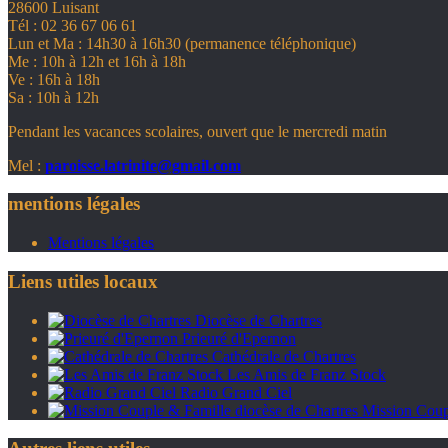
28600 Luisant
Tél : 02 36 67 06 61
Lun et Ma : 14h30 à 16h30 (permanence téléphonique)
Me : 10h à 12h et 16h à 18h
Ve : 16h à 18h
Sa : 10h à 12h
Pendant les vacances scolaires, ouvert que le mercredi matin
Mel :
paroisse.latrinite@gmail.com
mentions légales
Mentions légales
Liens utiles locaux
Diocèse de Chartres
Prieuré d'Epernon
Cathédrale de Chartres
Les Amis de Franz Stock
Radio Grand Ciel
Mission Coupl