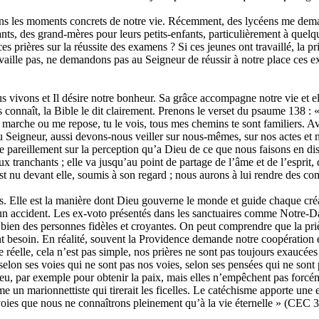
ns les moments concrets de notre vie. Récemment, des lycéens me deman
nts, des grand-mères pour leurs petits-enfants, particulièrement à quelq
ces prières sur la réussite des examens ? Si ces jeunes ont travaillé, la p
availle pas, ne demandons pas au Seigneur de réussir à notre place ces e
vivons et Il désire notre bonheur. Sa grâce accompagne notre vie et elle
 connaît, la Bible le dit clairement. Prenons le verset du psaume 138 : «
e marche ou me repose, tu le vois, tous mes chemins te sont familiers. A
 Seigneur, aussi devons-nous veiller sur nous-mêmes, sur nos actes et 
e pareillement sur la perception qu’a Dieu de ce que nous faisons en disa
tranchants ; elle va jusqu’au point de partage de l’âme et de l’esprit, de
st nu devant elle, soumis à son regard ; nous aurons à lui rendre des c
 Elle est la manière dont Dieu gouverne le monde et guide chaque créatur
er un accident. Les ex-voto présentés dans les sanctuaires comme Notr
s bien des personnes fidèles et croyantes. On peut comprendre que la pri
nt besoin. En réalité, souvent la Providence demande notre coopération et
e réelle, cela n’est pas simple, nos prières ne sont pas toujours exauc
 selon ses voies qui ne sont pas nos voies, selon ses pensées qui ne son
ieu, par exemple pour obtenir la paix, mais elles n’empêchent pas forcé
un marionnettiste qui tirerait les ficelles. Le catéchisme apporte une e
des voies que nous ne connaîtrons pleinement qu’à la vie éternelle » (CEC