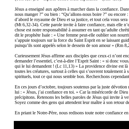
Jésus a enseigné aux apôtres à marcher dans la confiance. Dans 
nous manger ?” ou bien : “Qu’allons-nous boire ?” ou encore : 
d’abord le royaume de Dieu et sa justice, et tout cela vous ser
(Mt 6,32-34). Cette parole invite à faire confiance, mais elle n’
chose est notre responsabilité à assumer en tant qu’adulte chré
dit le prophète Isaïe : « Une femme peut-elle oublier son nourriss
s’appuie toujours sur la force du Saint Esprit en se laissant gu
puisqu’ils sont appelés selon le dessein de son amour » (Rm 8,2
Curieusement Jésus affirme aux disciples que ceux-ci n’ont e
demander l’essentiel, c’est-à-dire l’Esprit Saint : « si donc vo
qui le lui demandent ! (Lc 11,13) » La providence divine est là 
toutes les créatures, surtout à celles qui s’ouvrent totalement
spirituels, tout ce qui nous semble bon. Recherchons cependant 
En ces jours d’octobre, toujours soutenus par la juste dévotion 
lui : « Jésus, j’ai confiance en toi. » Car la miséricorde de Di
précipitons. Retenons les belles paroles de Jésus qui invite à vei
Soyez comme des gens qui attendent leur maître à son retour des
En priant le Notre-Père, nous redisons toute notre confiance en