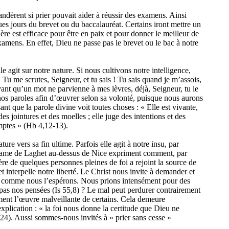
dèrent si prier pouvait aider à réussir des examens. Ainsi
ues jours du brevet ou du baccalauréat. Certains iront mettre un
rière est efficace pour être en paix et pour donner le meilleur de
xamens. En effet, Dieu ne passe pas le brevet ou le bac à notre
 agit sur notre nature. Si nous cultivons notre intelligence,
 Tu me scrutes, Seigneur, et tu sais ! Tu sais quand je m’assois,
vant qu’un mot ne parvienne à mes lèvres, déjà, Seigneur, tu le
nos paroles afin d’œuvrer selon sa volonté, puisque nous aurons
nt que la parole divine voit toutes choses : « Elle est vivante,
s jointures et des moelles ; elle juge des intentions et des
omptes » (Hb 4,12-13).
e vers sa fin ultime. Parfois elle agit à notre insu, par
e-Dame de Laghet au-dessus de Nice expriment comment, par
ère de quelques personnes pleines de foi a rejoint la source de
 interpelle notre liberté. Le Christ nous invite à demander et
ées comme nous l’espérons. Nous prions intensément pour des
t pas nos pensées (Is 55,8) ? Le mal peut perdurer contrairement
ment l’œuvre malveillante de certains. Cela demeure
xplication : « la foi nous donne la certitude que Dieu ne
 324). Aussi sommes-nous invités à « prier sans cesse »