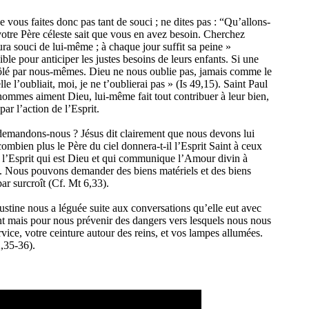
 vous faites donc pas tant de souci ; ne dites pas : “Qu’allons-
votre Père céleste sait que vous en avez besoin. Cherchez
ra souci de lui-même ; à chaque jour suffit sa peine »
ble pour anticiper les justes besoins de leurs enfants. Si une
ontrôlé par nous-mêmes. Dieu ne nous oublie pas, jamais comme le
e l’oubliait, moi, je ne t’oublierai pas » (Is 49,15). Saint Paul
s hommes aiment Dieu, lui-même fait tout contribuer à leur bien,
ar l’action de l’Esprit.
emandons-nous ? Jésus dit clairement que nous devons lui
ombien plus le Père du ciel donnera-t-il l’Esprit Saint à ceux
 de l’Esprit qui est Dieu et qui communique l’Amour divin à
ens. Nous pouvons demander des biens matériels et des biens
ar surcroît (Cf. Mt 6,33).
austine nous a léguée suite aux conversations qu’elle eut avec
ulent mais pour nous prévenir des dangers vers lesquels nous nous
ervice, votre ceinture autour des reins, et vos lampes allumées.
2,35-36).