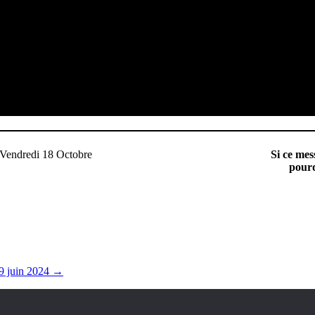
Si ce mes
pourq
09 juin 2024
→