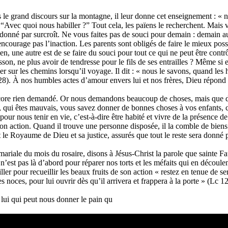
le grand discours sur la montagne, il leur donne cet enseignement : « ne
“Avec quoi nous habiller ?” Tout cela, les païens le recherchent. Mais 
a donné par surcroît. Ne vous faites pas de souci pour demain : demain au
encourage pas l’inaction. Les parents sont obligés de faire le mieux possi
tien, une autre est de se faire du souci pour tout ce qui ne peut être c
on, ne plus avoir de tendresse pour le fils de ses entrailles ? Même si ell
ider sur les chemins lorsqu’il voyage. Il dit : « nous le savons, quand le
8). À nos humbles actes d’amour envers lui et nos frères, Dieu répond p
ncore rien demandé. Or nous demandons beaucoup de choses, mais que d
us, qui êtes mauvais, vous savez donner de bonnes choses à vos enfants, c
pour nous tenir en vie, c’est-à-dire être habité et vivre de la présence
 à son action. Quand il trouve une personne disposée, il la comble de bi
le Royaume de Dieu et sa justice, assurés que tout le reste sera donné p
mariale du mois du rosaire, disons à Jésus-Christ la parole que sainte F
eu n’est pas là d’abord pour réparer nos torts et les méfaits qui en déco
ller pour recueillir les beaux fruits de son action « restez en tenue de s
 noces, pour lui ouvrir dès qu’il arrivera et frappera à la porte » (Lc 1
 lui qui peut nous donner le pain qu