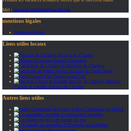
Mel :
paroisse.latrinite@gmail.com
mentions légales
Mentions légales
Liens utiles locaux
Diocèse de Chartres
Prieuré d'Epernon
Cathédrale de Chartres
Les Amis de Franz Stock
Radio Grand Ciel
Mission
Couple & Famille diocèse de Chartres
Autres liens utiles
Eglise Catholique de France
Le monastère invisible
Les Saints du jour
L'Evangile au quotidien
Site du Vatican