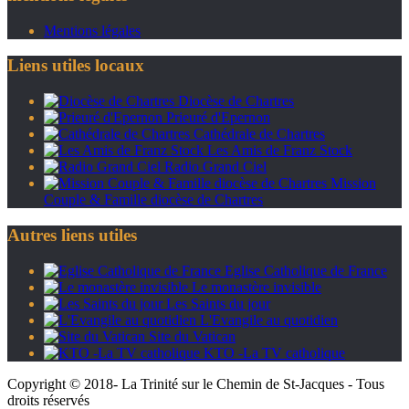
Mentions légales
Liens utiles locaux
Diocèse de Chartres
Prieuré d'Epernon
Cathédrale de Chartres
Les Amis de Franz Stock
Radio Grand Ciel
Mission
Couple & Famille diocèse de Chartres
Autres liens utiles
Eglise Catholique de France
Le monastère invisible
Les Saints du jour
L'Evangile au quotidien
Site du Vatican
KTO -La TV catholique
Copyright © 2018- La Trinité sur le Chemin de St-Jacques - Tous
droits réservés