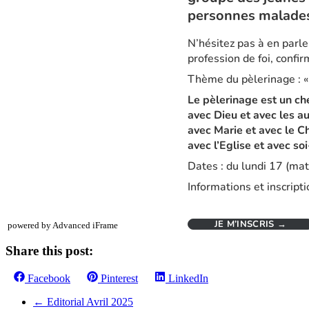
powered by Advanced iFrame
Share this post:
Share
Share
Share
Facebook
Pinterest
LinkedIn
on
on
on
←
Editorial Avril 2025