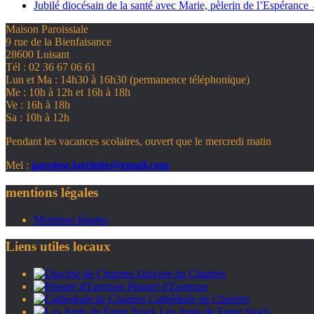
Jubilé diocésain de la santé avec Marie, pèlerin de l’Espérance
Maison Paroissiale
9 rue de la Bienfaisance
28600 Luisant
Tél : 02 36 67 06 61
Lun et Ma : 14h30 à 16h30 (permanence téléphonique)
Me : 10h à 12h et 16h à 18h
Ve : 16h à 18h
Sa : 10h à 12h
Pendant les vacances scolaires, ouvert que le mercredi matin
Mel :
paroisse.latrinite@gmail.com
mentions légales
Mentions légales
Liens utiles locaux
Diocèse de Chartres
Prieuré d'Epernon
Cathédrale de Chartres
Les Amis de Franz Stock