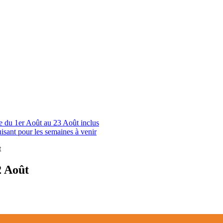
le du 1er Août au 23 Août inclus
uisant pour les semaines à venir
2 Août