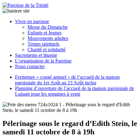
Paroisse
Vivre en paroisse
de
Messe du Dimanche
la
Enfants et Jeunes
Trinité
Mouvements adultes
Temps spirituels
Charité et solidarité
latrinit
Sacrements et liturgie
L’organisation de la Paroisse
Nous contacter
Fermeture « congé annuel » de l’accueil de la maison
paroissiale du 1er Août au 23 Août inclus
Planning d’ouverture de l’accueil de la maison paroissiale de
Luisant pour les semaines à venir
Pélerinage sous le regard d’Edith Stein, le
samedi 11 octobre de 8 à 19h