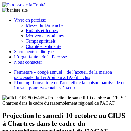
Paroisse
Vivre en paroisse
de
Messe du Dimanche
la
Enfants et Jeunes
Trinité
Mouvements adultes
Temps spirituels
Charité et solidarité
latrinit
Sacrements et liturgie
L’organisation de la Paroisse
Nous contacter
Fermeture « congé annuel » de l’accueil de la maison
paroissiale du 1er Août au 23 Août inclus
Planning d’ouverture de l’accueil de la maison paroissiale de
Luisant pour les semaines à venir
Projection le samedi 10 octobre au CRJS
à Chartres dans le cadre du