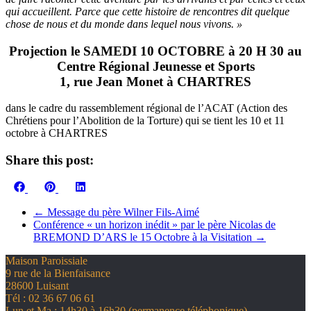
qui accueillent. Parce que cette histoire de rencontres dit quelque
chose de nous et du monde dans lequel nous vivons. »
Projection le SAMEDI 10 OCTOBRE à 20 H 30 au
Centre Régional Jeunesse et Sports
1, rue Jean Monet à CHARTRES
dans le cadre du rassemblement régional de l’ACAT (Action des
Chrétiens pour l’Abolition de la Torture) qui se tient les 10 et 11
octobre à CHARTRES
Share this post:
Share
Share
Share
Facebook
Pinterest
LinkedIn
on
on
on
←
Message du père Wilner Fils-Aimé
Conférence « un horizon inédit » par le père Nicolas de
BREMOND D’ARS le 15 Octobre à la Visitation
→
Maison Paroissiale
9 rue de la Bienfaisance
28600 Luisant
Tél : 02 36 67 06 61
Lun et Ma : 14h30 à 16h30 (permanence téléphonique)