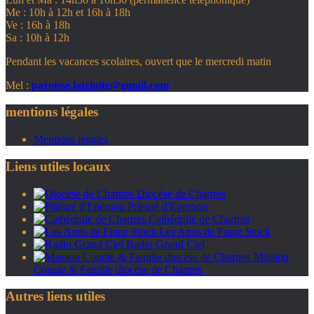
Me : 10h à 12h et 16h à 18h
Ve : 16h à 18h
Sa : 10h à 12h
Pendant les vacances scolaires, ouvert que le mercredi matin
Mel :
paroisse.latrinite@gmail.com
mentions légales
Mentions légales
Liens utiles locaux
Diocèse de Chartres
Prieuré d'Epernon
Cathédrale de Chartres
Les Amis de Franz Stock
Radio Grand Ciel
Mission
Couple & Famille diocèse de Chartres
Autres liens utiles