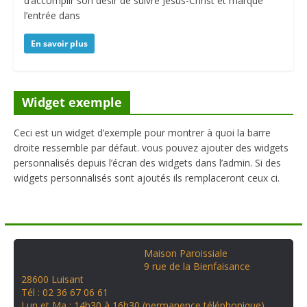
d’accomplir son désir de suivre Jésus-Christ et marque
l’entrée dans
En savoir plus
Widget exemple
Ceci est un widget d’exemple pour montrer à quoi la barre
droite ressemble par défaut. vous pouvez ajouter des widgets
personnalisés depuis l’écran des widgets dans l’admin. Si des
widgets personnalisés sont ajoutés ils remplaceront ceux ci.
Maison Paroissiale
9 rue de la Bienfaisance
28600 Luisant
Tél : 02 36 67 06 61
Lun et Ma : 14h30 à 16h30 (permanence téléphonique)