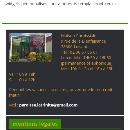
widgets personnalisés sont ajoutés ils remplaceront ceux ci.
Maison Paroissiale
9 rue de la Bienfaisance
28600 Luisant
Tél : 02 36 67 06 61
Lun et Ma : 14h30 à 16h30
(permanence téléphonique)
Me : 10h à 12h et 16h à 18h
Ve : 16h à 18h
Sa : 10h à 12h
Pendant les vacances scolaires, ouvert que le mercredi
matin
Mel :
paroisse.latrinite@gmail.com
mentions légales