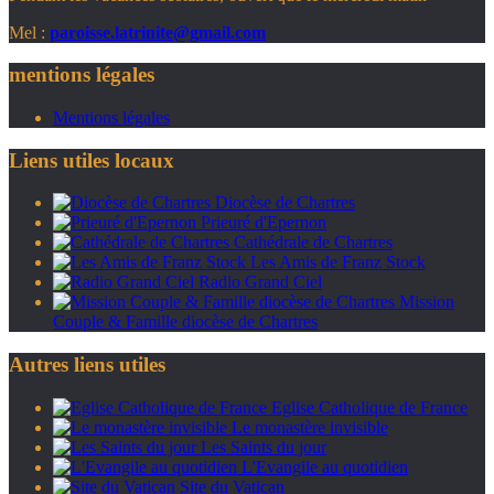
Mel :
paroisse.latrinite@gmail.com
mentions légales
Mentions légales
Liens utiles locaux
Diocèse de Chartres
Prieuré d'Epernon
Cathédrale de Chartres
Les Amis de Franz Stock
Radio Grand Ciel
Mission
Couple & Famille diocèse de Chartres
Autres liens utiles
Eglise Catholique de France
Le monastère invisible
Les Saints du jour
L'Evangile au quotidien
Site du Vatican