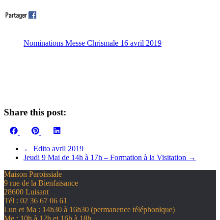
Nominations Messe Chrismale 16 avril 2019
Share this post:
Share
Share
Share
Facebook
Pinterest
LinkedIn
on
on
on
←
Edito avril 2019
Jeudi 9 Mai de 14h à 17h – Formation à la Visitation
→
Maison Paroissiale
9 rue de la Bienfaisance
28600 Luisant
Tél : 02 36 67 06 61
Lun et Ma : 14h30 à 16h30 (permanence téléphonique)
Me : 10h à 12h et 16h à 18h