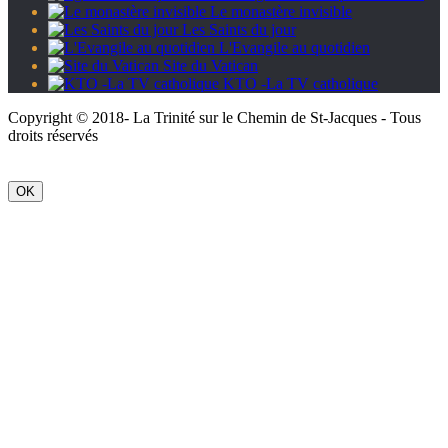
Le monastère invisible
Les Saints du jour
L'Evangile au quotidien
Site du Vatican
KTO -La TV catholique
Copyright © 2018- La Trinité sur le Chemin de St-Jacques - Tous
droits réservés
OK