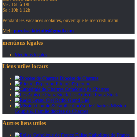
Ve : 16h à 18h
Sa : 10h à 12h
Pendant les vacances scolaires, ouvert que le mercredi matin
Mel :
paroisse.latrinite@gmail.com
mentions légales
Mentions légales
Liens utiles locaux
Diocèse de Chartres
Prieuré d'Epernon
Cathédrale de Chartres
Les Amis de Franz Stock
Radio Grand Ciel
Mission
Couple & Famille diocèse de Chartres
Autres liens utiles
Eglise Catholique de France