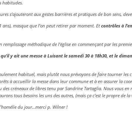
s habitudes.
res s’ajouteront aux gestes barrières et pratiques de bon sens, deve
1 ans), masque que l’on peut retirer par moment. Et
contrôles à l’e
un remplissage méthodique de l’église en commençant par les premiers
 qu’il y ait une messe à Luisant le samedi 30 à 18h30, et le di
ulement habituel, mais plutôt nous prévoyons de faire tourner les c
s prêts à accueillir la messe dans leur commune et à en assurer la c
au des créneaux de libres tenu par Sandrine Tartaglia. Nous vous en 
rons tous besoins les uns des autres, (mais ça c’est le propre de la v
l’homélie du jour…merci p. Wilner !