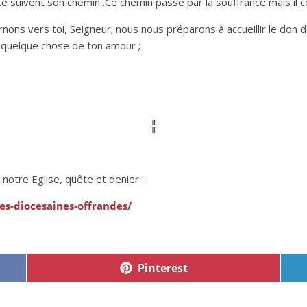
 suivent son chemin .Ce chemin passe par la souffrance mais il con
nons vers toi, Seigneur; nous nous préparons à accueillir le don d
e quelque chose de ton amour ;
╬
 notre Eglise, quête et denier :
es-diocesaines-offrandes/
Pinterest