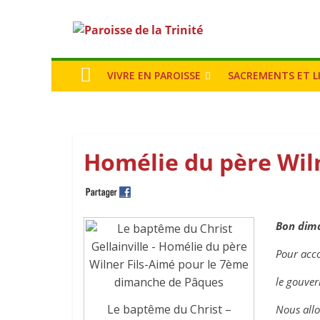
VIVRE EN PAROISSE
SACREMENTS ET L
Homélie du père Wil
Bon dima
Pour acco
le gouver
Le baptême du Christ –
Nous allo