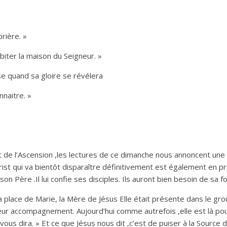
prière. »
biter la maison du Seigneur. »
sse quand sa gloire se révélera
nnaitre. »
e l’Ascension ,les lectures de ce dimanche nous annoncent une b
Christ qui va bientôt disparaître définitivement est également en 
on Père .Il lui confie ses disciples. Ils auront bien besoin de sa fo
a place de Marie, la Mère de Jésus Elle était présente dans le grou
leur accompagnement. Aujourd’hui comme autrefois ,elle est là po
l vous dira. » Et ce que Jésus nous dit ,c’est de puiser à la Source 