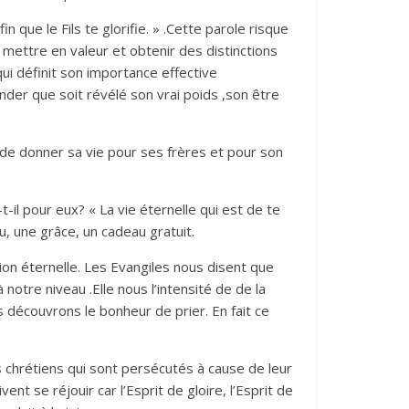
n que le Fils te glorifie. » .Cette parole risque
mettre en valeur et obtenir des distinctions
 qui définit son importance effective
nder que soit révélé son vrai poids ,son être
ue de donner sa vie pour ses frères et pour son
-il pour eux? « La vie éternelle qui est de te
eu, une grâce, un cadeau gratuit.
ion éternelle. Les Evangiles nous disent que
otre niveau .Elle nous l’intensité de de la
us découvrons le bonheur de prier. En fait ce
s chrétiens qui sont persécutés à cause de leur
ent se réjouir car l’Esprit de gloire, l’Esprit de