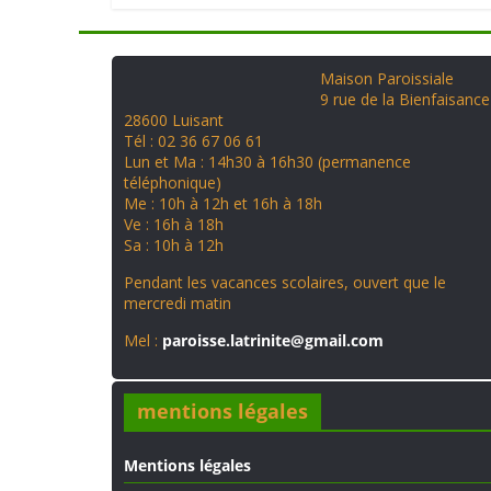
Maison Paroissiale
9 rue de la Bienfaisance
28600 Luisant
Tél : 02 36 67 06 61
Lun et Ma : 14h30 à 16h30 (permanence
téléphonique)
Me : 10h à 12h et 16h à 18h
Ve : 16h à 18h
Sa : 10h à 12h
Pendant les vacances scolaires, ouvert que le
mercredi matin
Mel :
paroisse.latrinite@gmail.com
mentions légales
Mentions légales