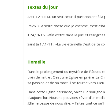
Textes du jour
Act1,12-14: »D’un seul cœur, il participaient à la 
Ps26: »La seule chose que je cherche, c’est d’ha
1P4,13-16: »afin d’être dans la joie et l’allégre
Saint Jn:17,1-11 : »La vie éternelle c’est de te co
Homélie
Dans le prolongement du mystère de Pâques et d
train de naitre . C’est une Eglise en prière ;Le 
sa passion et de sa mort, il se tourne vers Dieu s
Dans cette Eglise naissante, Saint Luc souligne l
d’aujourd’hui .Nous ne pouvions rêver d’un meil
.Elle ne cesse de nous dire: » Faites tout ce qu’i