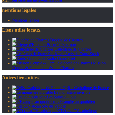
Mel :
paroisse.latrinite@gmail.com
mentions légales
Mentions légales
Liens utiles locaux
Diocèse de Chartres
Prieuré d'Epernon
Cathédrale de Chartres
Les Amis de Franz Stock
Radio Grand Ciel
Mission
Couple & Famille diocèse de Chartres
Autres liens utiles
Eglise Catholique de France
Le monastère invisible
Les Saints du jour
L'Evangile au quotidien
Site du Vatican
KTO -La TV catholique