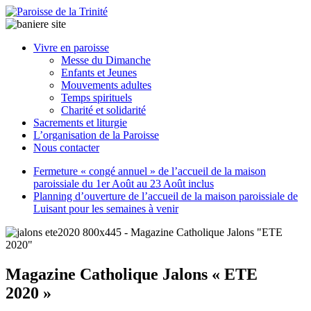
Paroisse
Vivre en paroisse
de
Messe du Dimanche
la
Enfants et Jeunes
Trinité
Mouvements adultes
Temps spirituels
Charité et solidarité
latrinit
Sacrements et liturgie
L’organisation de la Paroisse
Nous contacter
Fermeture « congé annuel » de l’accueil de la maison
paroissiale du 1er Août au 23 Août inclus
Planning d’ouverture de l’accueil de la maison paroissiale de
Luisant pour les semaines à venir
Magazine Catholique Jalons « ETE
2020 »