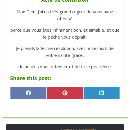
Mon Dieu, j’ai un très grand regret de vous avoir
offensé
parce que vous êtes infiniment bon, et aimable, et que
le péché vous déplaît.
Je prends la ferme résolution, avec le secours de
votre sainte grâce,
de ne plus vous offenser et de faire pénitence.
Share this post:
F
P
L
a
i
i
c
n
n
e
t
k
b
e
e
o
r
d
o
e
I
k
s
n