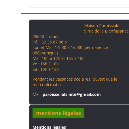
Maison Paroissiale
9 rue de la Bienfaisance
28600 Luisant
Tél : 02 36 67 06 61
Lun et Ma : 14h30 à 16h30 (permanence
téléphonique)
Me : 10h à 12h et 16h à 18h
Ve : 16h à 18h
Sa : 10h à 12h
Pendant les vacances scolaires, ouvert que le
mercredi matin
Mel :
paroisse.latrinite@gmail.com
mentions légales
Mentions légales