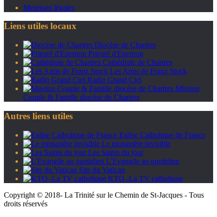
Mentions légales
Liens utiles locaux
Diocèse de Chartres
Prieuré d'Epernon
Cathédrale de Chartres
Les Amis de Franz Stock
Radio Grand Ciel
Mission
Couple & Famille diocèse de Chartres
Autres liens utiles
Eglise Catholique de France
Le monastère invisible
Les Saints du jour
L'Evangile au quotidien
Site du Vatican
KTO -La TV catholique
Copyright © 2018- La Trinité sur le Chemin de St-Jacques - Tous
droits réservés