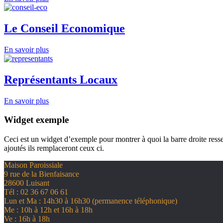
Le Conseil Economique
En savoir plus
Représentants Locaux
En savoir plus
Widget exemple
Ceci est un widget d’exemple pour montrer à quoi la barre droite ress
ajoutés ils remplaceront ceux ci.
Maison Paroissiale
9 rue de la Bienfaisance
28600 Luisant
Tél : 02 36 67 06 61
Lun et Ma : 14h30 à 16h30 (permanence téléphonique)
Me : 10h à 12h et 16h à 18h
Ve : 16h à 18h