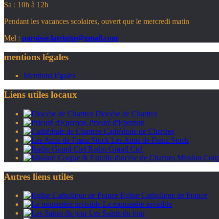
Sa : 10h à 12h
Pendant les vacances scolaires, ouvert que le mercredi matin
Mel :
paroisse.latrinite@gmail.com
mentions légales
Mentions légales
Liens utiles locaux
Diocèse de Chartres
Prieuré d'Epernon
Cathédrale de Chartres
Les Amis de Franz Stock
Radio Grand Ciel
Mission Coupl
Autres liens utiles
Eglise Catholique de France
Le monastère invisible
Les Saints du jour