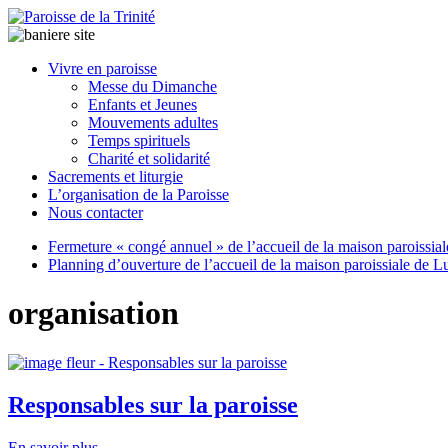
Paroisse
Vivre en paroisse
de
Messe du Dimanche
la
Enfants et Jeunes
Trinité
Mouvements adultes
Temps spirituels
Charité et solidarité
latrinit
Sacrements et liturgie
L’organisation de la Paroisse
Nous contacter
Fermeture « congé annuel » de l’accueil de la maison paroissia
Planning d’ouverture de l’accueil de la maison paroissiale de L
organisation
Responsables sur la paroisse
En savoir plus